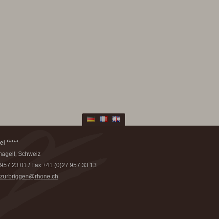
el *****
agell, Schweiz
 957 23 01 / Fax +41 (0)27 957 33 13
.zurbriggen@rhone.ch