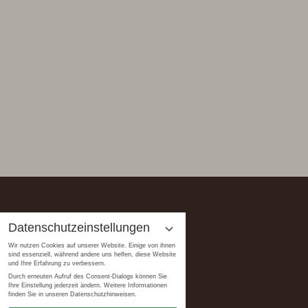
Datenschutzeinstellungen
Wir nutzen Cookies auf unserer Website. Einige von ihnen
sind essenziell, während andere uns helfen, diese Website
und Ihre Erfahrung zu verbessern.
Durch erneuten Aufruf des Consent-Dialogs können Sie
Ihre Einstellung jederzeit ändern. Weitere Informationen
finden Sie in unseren Datenschutzhinweisen.