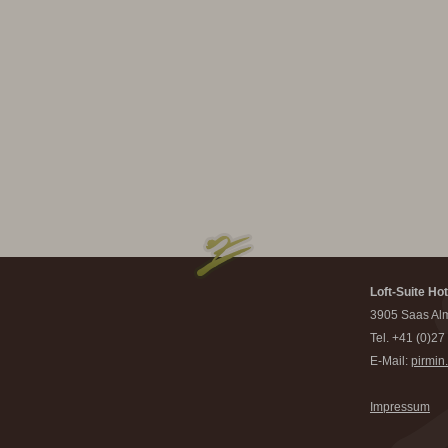
Loft-Suite Hot
3905 Saas Alm
Tel. +41 (0)27
E-Mail:
pirmin
Impressum